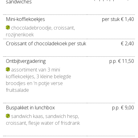
sandwiches
Mini-koffiekoekjes
per stuk € 1,40
chocoladebroodje, croissant,
rozijnenkoek
Croissant of chocoladekoek per stuk
€ 2,40
Ontbijtvergadering
p.p. € 11,50
assortiment van 3 mini
koffiekoekjes, 3 kleine belegde
broodjes en 'n potje verse
fruitsalade
Buspakket in lunchbox
p.p. € 9,00
sandwich kaas, sandwich hesp,
croissant, flesje water of frisdrank