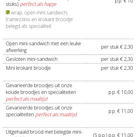
p.p. € 10
stuks)
perfect als hapje
wrap, open mini sandwich,
tramezzino en krokant broodje
belegd als specialiteit
Open mini-sandwich met een leuke
per stuk € 2,30
afwerking
Gesloten mini-sandwich
per stuk € 2,30
Mini krokant broodje
per stuk € 2,30
Gevarieerde broodjes uit onze
koude broodjes en specialiteiten
p.p. € 10,00
perfect als maaltijd
Gevarieerde broodjes uit onze
p.p. € 11,00
specialiteiten
perfect als maaltijd
Uitgehaald brood met belegde mini-
(5 p.p.) p.p. € 11,00