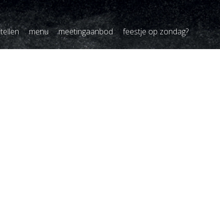
tellen
menu
meetingaanbod
feestje op zondag?