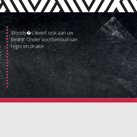
Woody�s levert ook aan uw
bedrijf. Onder voorbehoud van
n
regio en drukte.
g
| info@woodys.be