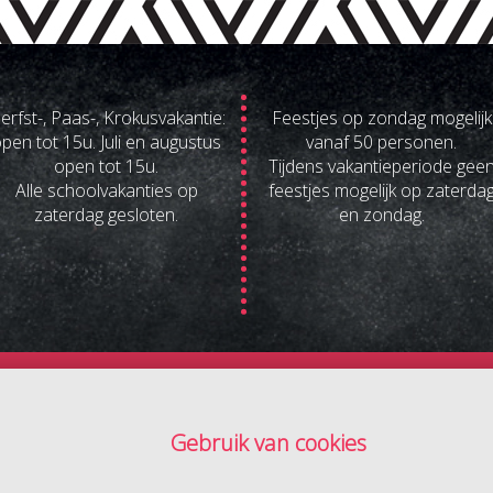
erfst-, Paas-, Krokusvakantie:
Feestjes op zondag mogelijk
pen tot 15u. Juli en augustus
vanaf 50 personen.
open tot 15u.
Tijdens vakantieperiode gee
Alle schoolvakanties op
feestjes mogelijk op zaterda
zaterdag gesloten.
en zondag.
dy's | Pietelbeekstraat 5 | 3500 Hasselt | tel. 011/20.13.63 
Gebruik van cookies
powered by
Manol Networks